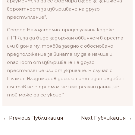
аргумент, за да се формира извод за занижена
вероятност за извършване на друго
престъпление”.
Според Наказателно-процесуалния кодекс
(НПК), за да бъде задържан обвиняем в ареста
или в дома му, трябва заедно с обосновано
предположение за вината му да е налице и
опасност от извършване на друго
престъпление или от укриване. В случая с
Пламен Владимиров досега нито един съдебен
състав не е приемал, че има реални данни, че
той може да се укрие.“
←
Previous Публикация
Next Публикация
→