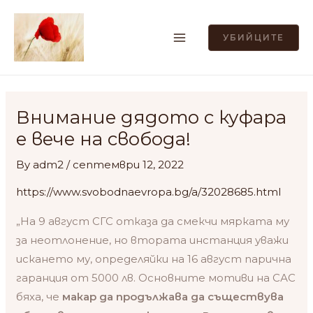
Skip
MAIN
to
УБИЙЦИТЕ
MENU
content
Post
navigation
Внимание дядото с куфара
е вече на свобода!
By
adm2
/
септември 12, 2022
https://www.svobodnaevropa.bg/a/32028685.html
„На 9 август СГС отказа да смекчи мярката му
за неотлонение, но втората инстанция уважи
искането му, определяйки на 16 август парична
гаранция от 5000 лв. Основните мотиви на САС
бяха, че
макар да продължава да съществува