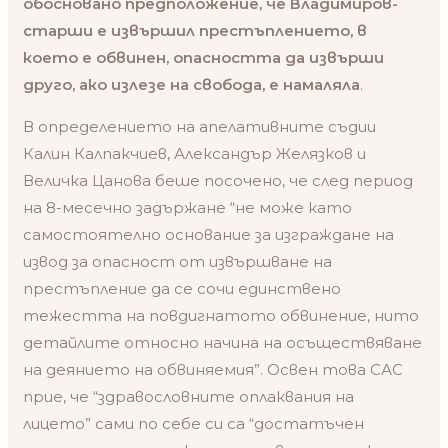
обосновано предположение, че Владимиров-
старши е извършил престъплението, в
което е обвинен, опасността да извърши
друго, ако излезе на свобода, е намаляла
.
В определението на апелативните съдии
Калин Калпакчиев, Александър Желязков и
Величка Цанова беше посочено, че след период
на 8-месечно задържане “не може като
самостоятелно основание за изграждане на
извод за опасност от извършване на
престъпление да се сочи единствено
тежестта на повдигнатото обвинение, нито
детайлите относно начина на осъществяване
на деянието на обвиняемия”. Освен това САС
прие, че “здравословните оплаквания на
лицето” сами по себе си са “достатъчен