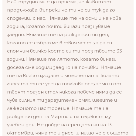
Най-трудно ми е да приема, че животът
продължава, въпреки че ти не си тук да го
споделиш с нас. Нямаше те на осми и на нова
година, когато почти винаги празнуваме
заедно. Нямаше те на рождения ти ден,
когато се събрахме в твоя чест, за да си
спомним всичко което си ти през твоите 33
години. Нямаше те лятото, когато винаги
досега сме ходили заедно на почивки. Нямаше
те на всяко излизане с момичетата, когато
липсата ти се усеща толкова осезаемо и от
твоят празен стол никога повече няма да се
чува силния ти заразителен смях, шегите и
лежерното настроение. Нямаше те на
рождения ден на Марти и на първият му
учебен ден. Не дойде на срещата ни на 13
октомври, няма те и днес…и нищо не е същото