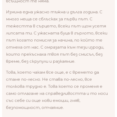
всъщност те няма.
Измина една ужасно тъжна и дълга година. С
много неща се сблъсках за първи път. С
тежестта в сърцето, всеки път щом усетя
липсата ти. С ужасната буца в гърлото, всеки
път когато помисля за начина, по който те
отнеха от нас. С омразата към тези изроди,
които прекъснаха твоя път без смисъл, без
време, без скрупули и разкаяние.
Това, което чакам все още, е с времето да
стане по-лесно. Не става по-лесно, все
толкова трудно е. Това което се променя е
само отлагане на справедливостта и то носи
със себе си още нови емоции, гняв,
безпомощност, отчаяние.