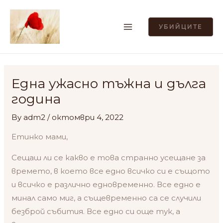
Skip
MAIN
to
УБИЙЦИТЕ
MENU
content
Post
navigation
Една ужасно тъжна и дълга
годинa
By
adm2
/
октомври 4, 2022
Етинко мами,
Сещаш ли се какво е това странно усещане за
времето, в което все едно всичко си е същото
и всичко е различно едновременно. Все едно е
минал само миг, а същевременно са се случили
безброй събития. Все едно си още тук, а