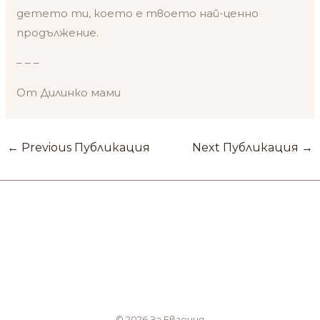
детето ти, което е твоето най-ценно
продължение.
– – –
От Дилинко мами
←
Previous Публикация
Next Публикация
→
© 2026 За Евгения