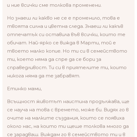
и ние всички сме толкова променени.
Но знаеш ли какво не се е променило, това е
твоята силна и цветна следа. Знаеш ли какъв
отпечатък си оставила във всички, които те
обичат. Най-ярко се вижда в Марти, той е
твоето малко копие. Но ти си в семейството
ти, което няма да спре да се бори за
справедливост. Ти си в приятелите ти, които
никога няма да те забравят.
Етинко мами,
Всъщност животът наистина продължава, ще
се науча на това с времето, може би. Видях го в
очите на малките създания, които се появиха
около нас, на които ти щеше толкова много да
се зарадваш. Виждам го в семейството ти и в