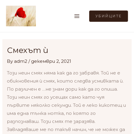
Skip
MAIN
to
УБИЙЦИТЕ
MENU
content
Post
navigation
Смехът ѝ
By
adm2
/
декември 2, 2021
Този неин смях няма как да го забравя. Той не е
обикновения ѝ смях, които следва усмивката ѝ.
По различен е …не знам дори как да го опиша.
Този неин смях го усещах само като чуя
първите няколко секунди. Той е леко кикотещ и
има една тънка нотка, по която го
разпознаваш. Този смях те заразява.
Завладяваше ме по такъв начин, че не можех да