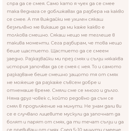
спра да се смея. Само като я чуех да се смее
така веднага се доближавах да разбера на какво
се смее. А тя виждайки ме ухилен сякаш
безмълвно ме викаше да ми каже какво е
толкова смешно. Сякаш нещо ме теглеше в
такива моменти. Сега разбирам, че това нещо
беше щастието. Щастието да се смеем
заедно. Разказвайки ми през смях и сълзи някаква
история започвах да се смея с нея. То и самото
разказване беше смешно защото тя от смях
не можеше да разкаже съвсем добре и
отнемаше време. Смяли сме се много и дълго.
Няма друг човек с, който редовно да съм се
смял в продължение на минути. Не знам дали ви
се е случвало лицевите мускули да започнат да
болят и парят от смях, да ти течат сълзи и да
се превиваш от смях. След 5-10 минути смеене