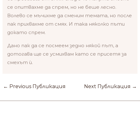
се опитвахме да спрем, но не беше лесно.
Волево се мъчихме да сменим темата, но после
пак прихвахме от смях. И така няколко пъти
докато спрем.
Дано пак да се посмеем зедно някой път, а
дотогава ще се усмихвам като се присетя за
смехът ѝ.
←
Previous Публикация
Next Публикация
→