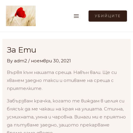
Skip
MAIN
to
УБИЙЦИТЕ
MENU
content
Post
navigation
За Ети
By
adm2
/
ноември 30, 2021
Вървя към нашата среща. Навън вали. Ще си
хванем заедно такси и отиваме на среща с
приятелките.
Забързвам крачка, когато те виждам в целия си
блясък да ме чакаш на края на улицата. Стилна,
усмихната, умна и чаровна. Винаги ми е приятно
да пътуваме заедно, защото прекарваме
време само двете.