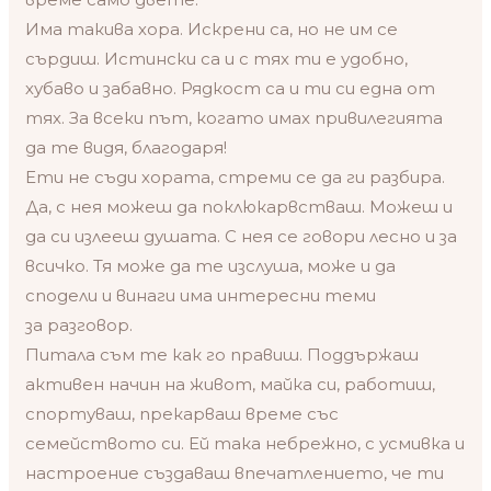
Има такива хора. Искрени са, но не им се
сърдиш. Истински са и с тях ти е удобно,
хубаво и забавно. Рядкост са и ти си една от
тях. За всеки път, когато имах привилегията
да те видя, благодаря!
Ети не съди хората, стреми се да ги разбира.
Да, с нея можеш да поклюкарвстваш. Можеш и
да си излееш душата. С нея се говори лесно и за
всичко. Тя може да те изслуша, може и да
сподели и винаги има интересни теми
за разговор.
Питала съм те как го правиш. Поддържаш
активен начин на живот, майка си, работиш,
спортуваш, прекарваш време със
семейството си. Ей така небрежно, с усмивка и
настроение създаваш впечатлението, че ти