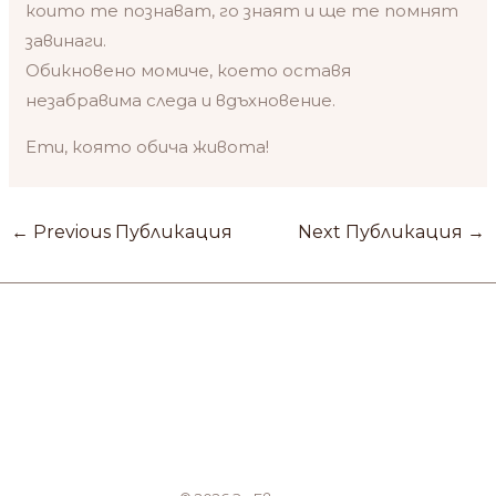
които те познават, го знаят и ще те помнят
завинаги.
Обикновено момиче, което оставя
незабравима следа и вдъхновение.
Ети, която обича живота!
←
Previous Публикация
Next Публикация
→