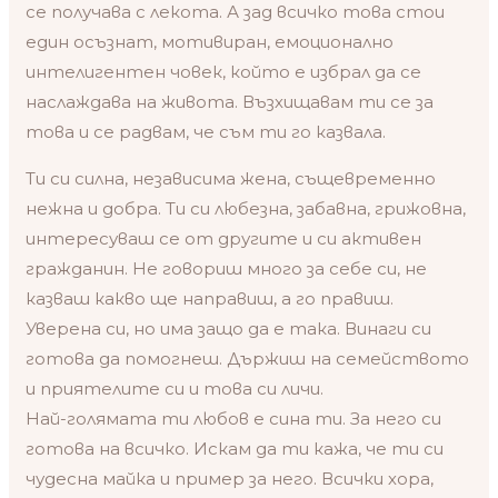
се получава с лекота. А зад всичко това стои
един осъзнат, мотивиран, емоционално
интелигентен човек, който е избрал да се
наслаждава на живота. Възхищавам ти се за
това и се радвам, че съм ти го казвала.
Ти си силна, независима жена, същевременно
нежна и добра. Ти си любезна, забавна, грижовна,
интересуваш се от другите и си активен
гражданин. Не говориш много за себе си, не
казваш какво ще направиш, а го правиш.
Уверена си, но има защо да е така. Винаги си
готова да помогнеш. Държиш на семейството
и приятелите си и това си личи.
Най-голямата ти любов е сина ти. За него си
готова на всичко. Искам да ти кажа, че ти си
чудесна майка и пример за него. Всички хора,