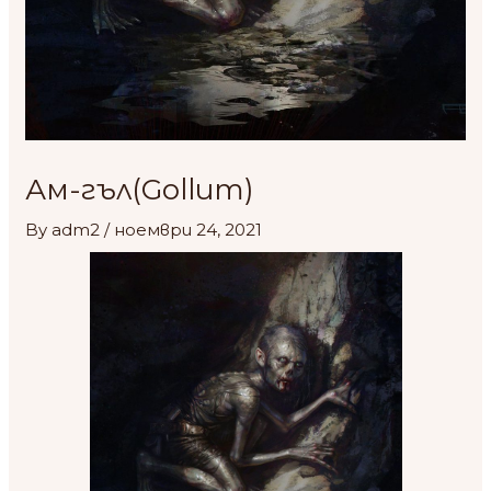
Ам-гъл(Gollum)
By
adm2
/
ноември 24, 2021