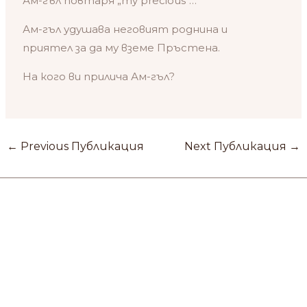
Ам-гъл повтаря „my precious“…
Ам-гъл удушава неговият роднина и
приятел за да му вземе Пръстена.
На кого ви прилича Ам-гъл?
←
Previous Публикация
Next Публикация
→