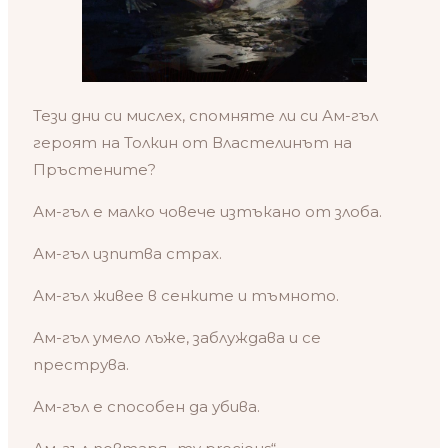
Тези дни си мислех, спомняте ли си Ам-гъл
героят на Толкин от Властелинът на
Пръстените?
Ам-гъл е малко човече изтъкано от злоба.
Ам-гъл изпитва страх.
Ам-гъл живее в сенките и тъмното.
Ам-гъл умело лъже, заблуждава и се
преструва.
Ам-гъл е способен да убива.